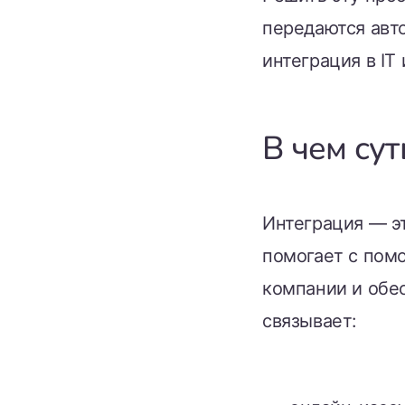
передаются авто
интеграция в IT
В чем су
Интеграция — э
помогает с пом
компании и обес
связывает: