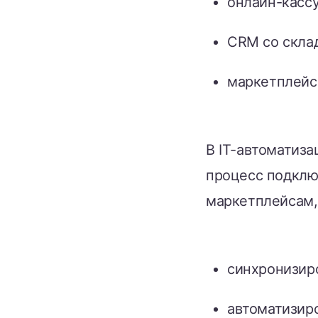
онлайн-кассу
CRM со скла
маркетплейсы
В IT-автоматиза
процесс подклю
маркетплейсам,
синхронизиро
автоматизир