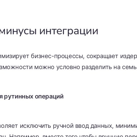
минусы интеграции
имизирует бизнес-процессы, сокращает изде
озможности можно условно разделить на семь
ия рутинных операций
воляет исключить ручной ввод данных, миними
ач. Например, вместо того чтобы вручную пер