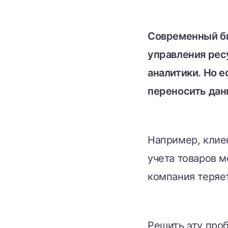
Современный би
управления рес
аналитики. Но 
переносить дан
Например, клиен
учета товаров м
компания теряет
Решить эту про