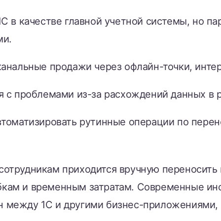
C в качестве главной учетной системы, но па
ми.
канальные продажи через офлайн-точки, инте
я с проблемами из-за расхождений данных в 
втоматизировать рутинные операции по перен
 сотрудникам приходится вручную переносит
бкам и временным затратам. Современные ин
н между 1C и другими бизнес-приложениями,