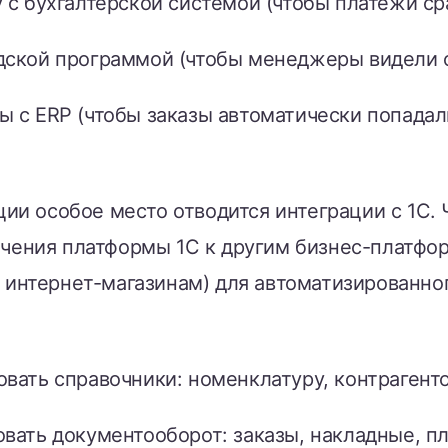
 с бухгалтерской системой (чтобы платежи сра
дской программой (чтобы менеджеры видели о
 с ERP (чтобы заказы автоматически попадали
ции особое место отводится интеграции с 1C. 
чения платформы 1C к другим бизнес-платфо
 интернет-магазинам) для автоматизированно
вать справочники: номенклатуру, контрагенто
овать документооборот: заказы, накладные, 