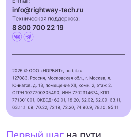
E-mail:
info@rightway-tech.ru
Техническая поддержка:
8 800 700 22 19
2026 © ООО «НОРБИТ»,
norbit.ru
127083
,
Россия
,
Московская обл.
,
г. Москва
,
л.
Юннатов, д. 18, помещение ХII, комн. 2, этаж 2.
ОГРН 1027700305490, ИНН 7702314674, КПП
771301001, ОКВЭД: 62.01, 18.20, 62.02, 62.09, 63.11,
63.11.1, 69, 70.22, 72.19, 72.20, 74.90.9, 78.10, 95.11
Первый шаг
на пути