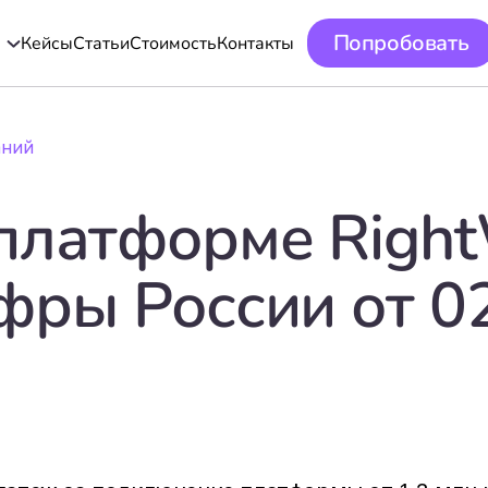
Попробовать
Кейсы
Статьи
Стоимость
Контакты
а
аний
платформе Right
фры России от 0