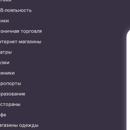
B-лояльность
анки
зничная торговля
тернет-магазины
еатры
узеи
линики
эропорты
бразование
естораны
афе
агазины одежды