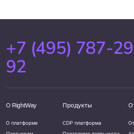
+7 (495) 787-29
92
О RightWay
Продукты
О
О платформе
CDP платформа
О
Партнерам
Программа лояльности
А