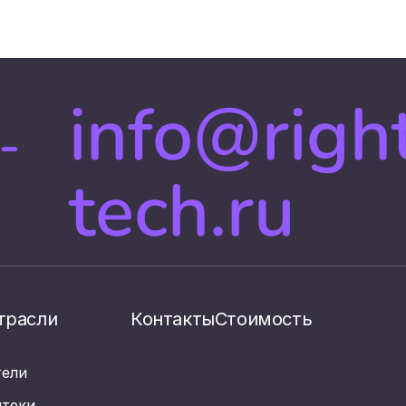
info@righ
-
tech.ru
трасли
Контакты
Стоимость
тели
птеки