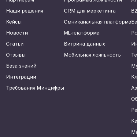
Наши решения
CRM для маркетинга
B2
Кейсы
Омниканальная платформа
Б
Новости
ML-платформа
Ро
Статьи
Витрина данных
Ин
Отзывы
Мобильная лояльность
Т
База знаний
М
Интеграции
К
Требования Минцифры
А
О
Р
К
М