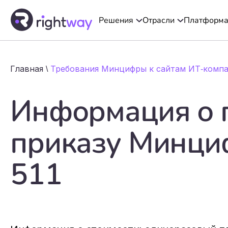
Решения
Отрасли
Платформ
Главная \
Требования Минцифры к сайтам ИТ-комп
Информация о 
приказу Минци
511