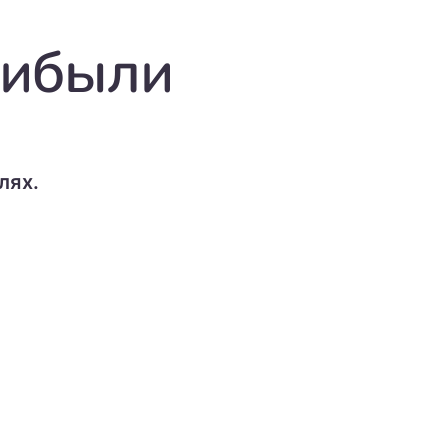
рибыли
лях.