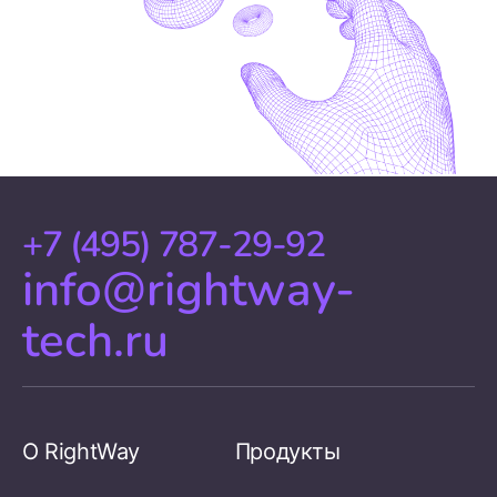
+7 (495) 787-29-92
info@rightway-
tech.ru
О RightWay
Продукты