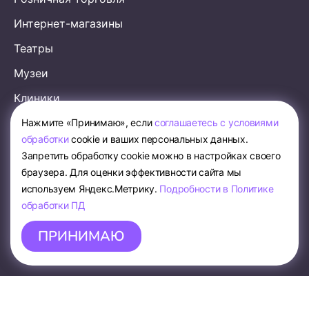
Интернет-магазины
Театры
Музеи
Клиники
Аэропорты
Нажмите «Принимаю», если
соглашаетесь с условиями
обработки
cookie и ваших персональных данных.
Образование
Запретить обработку cookie можно в настройках своего
Рестораны
браузера. Для оценки эффективности сайта мы
используем Яндекс.Метрику.
Подробности в Политике
Кафе
обработки ПД
Магазины одежды
ПРИНИМАЮ
Сфера услуг
Стоимость